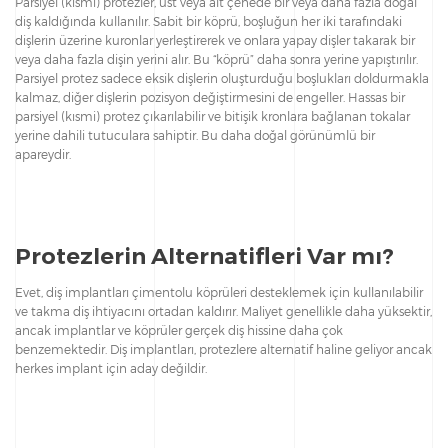
Parsiyel (kısmi) protezler, üst veya alt çenede bir veya daha fazla doğal
diş kaldığında kullanılır. Sabit bir köprü, boşluğun her iki tarafındaki
dişlerin üzerine kuronlar yerleştirerek ve onlara yapay dişler takarak bir
veya daha fazla dişin yerini alır. Bu “köprü” daha sonra yerine yapıştırılır.
Parsiyel protez sadece eksik dişlerin oluşturduğu boşlukları doldurmakla
kalmaz, diğer dişlerin pozisyon değiştirmesini de engeller. Hassas bir
parsiyel (kısmi) protez çıkarılabilir ve bitişik kronlara bağlanan tokalar
yerine dahili tutuculara sahiptir. Bu daha doğal görünümlü bir
apareydir.
Protezlerin Alternatifleri Var mı?
Evet, diş implantları çimentolu köprüleri desteklemek için kullanılabilir
ve takma diş ihtiyacını ortadan kaldırır. Maliyet genellikle daha yüksektir,
ancak implantlar ve köprüler gerçek diş hissine daha çok
benzemektedir. Diş implantları, protezlere alternatif haline geliyor ancak
herkes implant için aday değildir.