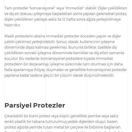
Tam protezler “konvansiyonel” veya “immediat” olabilir. Dişler çekildikten
ve diş eti dokusu iyileşmeye başladıktan sonra yapılan geleneksel protez,
dişler çekildikten yaklaşık sekiz ila 12 hafta sonra ağıza yerleştirilmeye
hazır olur.
Klasik protezlerin aksine immediat protezler önceden yapılır ve dişler
çekilir çekilmez yerleştirilebilir. Sonuç olarak, kullanıcının iyileşme
döneminde dişsiz kalması gerekmez. Bununla birlikte, özellikle diş
çekildikten sonraki iyileşme döneminde kemikler ve diş etleri zamanla
küçülür. Bu nedenle, konvansiyonel protezlere kıyasla immediat
protezlerin bir dezavantajı, iyileşme sürecinde tam oturması için daha
fazla ayarlamaya ihtiyaç duymaları ve genellikle konvansiyonel protezler
yapılana kadar sadece geçici bir çözüm olarak düşünülmeleridir.
Parsiyel Protezler
Çıkarılabilir bir kısmi protez veya köprü genellikle pembe veya sakız
renkli plastik bir tabana tutturulmuş yedek dişlerden oluşur, bazen
protezi ağızda yerinde tutan metal bir çerçeve ile birbirine bağlanan.