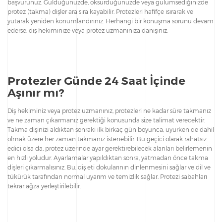
başvurunuz. Güldüğünüzde, öksürdüğünüzde veya gülümsediğinizde
protez (takma) dişler ara sıra kayabilir. Protezleri hafifçe ısırarak ve
yutarak yeniden konumlandırınız. Herhangi bir konuşma sorunu devam
ederse, diş hekiminize veya protez uzmanınıza danışınız.
Protezler Günde 24 Saat İçinde
Aşınır mı?
Diş hekiminiz veya protez uzmanınız, protezleri ne kadar süre takmanız
ve ne zaman çıkarmanız gerektiği konusunda size talimat verecektir.
Takma dişinizi aldıktan sonraki ilk birkaç gün boyunca, uyurken de dahil
olmak üzere her zaman takmanız istenebilir. Bu geçici olarak rahatsız
edici olsa da, protez üzerinde ayar gerektirebilecek alanları belirlemenin
en hızlı yoludur. Ayarlamalar yapıldıktan sonra, yatmadan önce takma
dişleri çıkarmalısınız. Bu, diş eti dokularının dinlenmesini sağlar ve dil ve
tükürük tarafından normal uyarım ve temizlik sağlar. Protezi sabahları
tekrar ağza yerleştirilebilir.