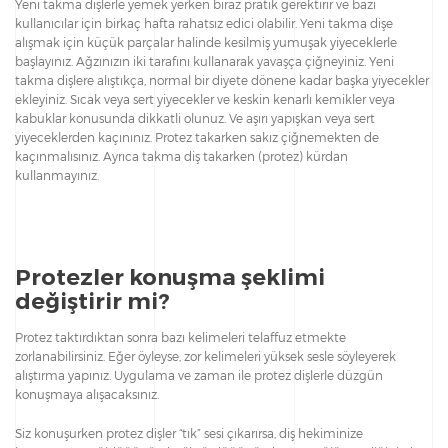
Yeni takma dişlerle yemek yerken biraz pratik gerektirir ve bazı
kullanıcılar için birkaç hafta rahatsız edici olabilir. Yeni takma dişe
alışmak için küçük parçalar halinde kesilmiş yumuşak yiyeceklerle
başlayınız. Ağzınızın iki tarafını kullanarak yavaşça çiğneyiniz. Yeni
takma dişlere alıştıkça, normal bir diyete dönene kadar başka yiyecekler
ekleyiniz. Sıcak veya sert yiyecekler ve keskin kenarlı kemikler veya
kabuklar konusunda dikkatli olunuz. Ve aşırı yapışkan veya sert
yiyeceklerden kaçınınız. Protez takarken sakız çiğnemekten de
kaçınmalısınız. Ayrıca takma diş takarken (protez) kürdan
kullanmayınız.
Protezler konuşma şeklimi
değiştirir mi?
Protez taktırdıktan sonra bazı kelimeleri telaffuz etmekte
zorlanabilirsiniz. Eğer öyleyse, zor kelimeleri yüksek sesle söyleyerek
alıştırma yapınız. Uygulama ve zaman ile protez dişlerle düzgün
konuşmaya alışacaksınız.
Siz konuşurken protez dişler “tık” sesi çıkarırsa, diş hekiminize