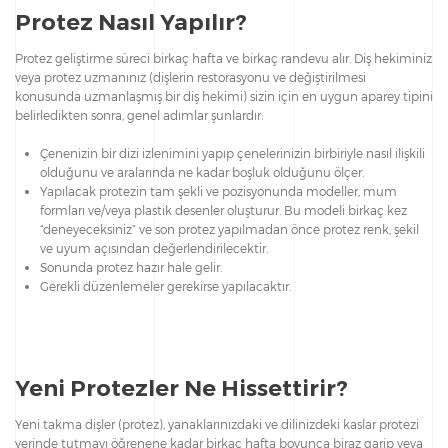
Protez Nasıl Yapılır?
Protez geliştirme süreci birkaç hafta ve birkaç randevu alır. Diş hekiminiz
veya protez uzmanınız (dişlerin restorasyonu ve değiştirilmesi
konusunda uzmanlaşmış bir diş hekimi) sizin için en uygun aparey tipini
belirledikten sonra, genel adımlar şunlardır:
Çenenizin bir dizi izlenimini yapıp çenelerinizin birbiriyle nasıl ilişkili
olduğunu ve aralarında ne kadar boşluk olduğunu ölçer.
Yapılacak protezin tam şekli ve pozisyonunda modeller, mum
formları ve/veya plastik desenler oluşturur. Bu modeli birkaç kez
“deneyeceksiniz” ve son protez yapılmadan önce protez renk, şekil
ve uyum açısından değerlendirilecektir.
Sonunda protez hazır hale gelir.
Gerekli düzenlemeler gerekirse yapılacaktır.
Yeni Protezler Ne Hissettirir?
Yeni takma dişler (protez), yanaklarınızdaki ve dilinizdeki kaslar protezi
yerinde tutmayı öğrenene kadar birkaç hafta boyunca biraz garip veya