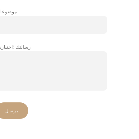
موضوعا
رسالتك (اختياري