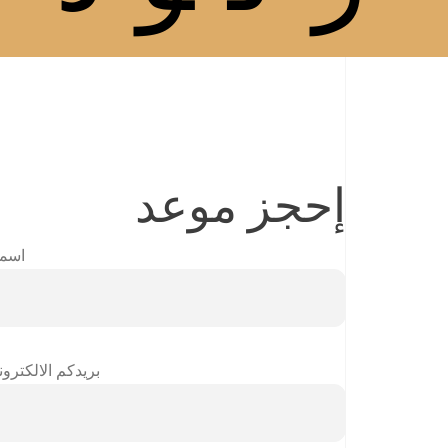
إحجز موعد
اسم
بريدكم الالكترو