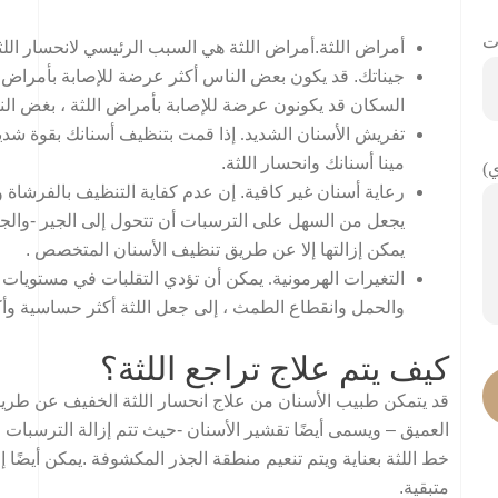
ت
أمراض اللثة
.أمراض اللثة هي السبب الرئيسي لانحسار اللث
جيناتك
السكان قد يكونون عرضة للإصابة بأمراض اللثة ، بغض الن
تفريش الأسنان الشديد.
إذا قمت بتنظيف أسنانك بقوة شدي
مينا أسنانك وانحسار اللثة.
)
رعاية أسنان غير كافية
. إن عدم كفاية التنظيف بالفرشاة 
يجعل من السهل على الترسبات أن تتحول إلى الجير -والجير
يمكن إزالتها إلا عن طريق تنظيف الأسنان المتخصص .
التغيرات الهرمونية.
يمكن أن تؤدي التقلبات في مستويات اله
والحمل وانقطاع الطمث ، إلى جعل اللثة أكثر حساسية وأك
كيف يتم علاج تراجع اللثة؟
قد يتمكن طبيب الأسنان من علاج انحسار اللثة الخفيف عن طريق 
العميق – ويسمى أيضًا تقشير الأسنان -حيث تتم إزالة الترسبات 
خط اللثة بعناية ويتم تنعيم منطقة الجذر المكشوفة .يمكن أيضًا 
متبقية.