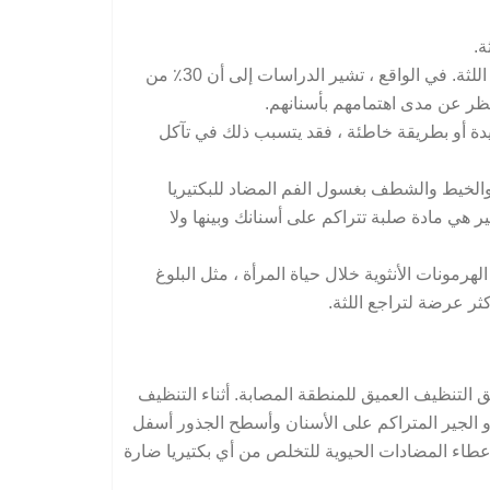
ة.
. قد يكون بعض الناس أكثر عرضة للإصابة بأمراض اللثة. في الواقع ، تشير الدراسات إلى أن 30٪ من
ظر عن مدى اهتمامهم بأسنانهم.
دة أو بطريقة خاطئة ، فقد يتسبب ذلك في تآكل
والخيط والشطف بغسول الفم المضاد للبكتيريا
 هي مادة صلبة تتراكم على أسنانك وبينها ولا
رمونات الأنثوية خلال حياة المرأة ، مثل البلوغ
ثر عرضة لتراجع اللثة.
التنظيف العميق للمنطقة المصابة. أثناء التنظيف
و الجير المتراكم على الأسنان وأسطح الجذور أسفل
إعطاء المضادات الحيوية للتخلص من أي بكتيريا ضارة